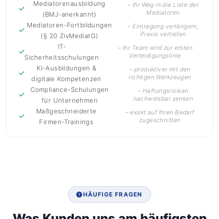
Mediatorenausbildung
– Ihr Weg in die Liste der
Mediatoren
(BMJ-anerkannt)
Mediatoren-Fortbildungen
– Eintragung verlängern,
Praxis vertiefen
(§ 20 ZivMediatG)
IT-
– Ihr Team wird zur ersten
Verteidigungslinie
Sicherheitsschulungen
KI-Ausbildungen &
– produktiver mit den
richtigen Werkzeugen
digitale Kompetenzen
Compliance-Schulungen
– Haftungsrisiken
nachweisbar senken
für Unternehmen
Maßgeschneiderte
– exakt auf Ihren Bedarf
zugeschnitten
Firmen-Trainings
HÄUFIGE FRAGEN
Was Kunden uns am häufigsten