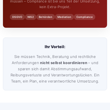
müssen – Compliance ist bei uns Teil der Umsetzung,
kein Extra-Projekt.
DSGVO
NIS2
Behörden
Mediation
Compliance
Ihr Vorteil:
Sie müssen Technik, Beratung und rechtliche
Anforderungen
nicht selbst koordinieren
– und
sparen sich damit Abstimmungsaufwand,
Reibungsverluste und Verantwortungslücken. Ein
Team, ein Plan, eine verantwortliche Umsetzung.