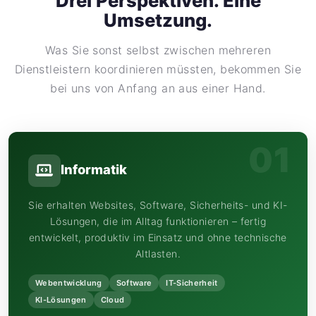
Drei Perspektiven. Eine
Umsetzung.
Was Sie sonst selbst zwischen mehreren
Dienstleistern koordinieren müssten, bekommen Sie
bei uns von Anfang an aus einer Hand.
01
Informatik
Sie erhalten Websites, Software, Sicherheits- und KI-
Lösungen, die im Alltag funktionieren – fertig
entwickelt, produktiv im Einsatz und ohne technische
Altlasten.
Webentwicklung
Software
IT-Sicherheit
KI-Lösungen
Cloud