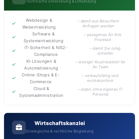
Technische Entwicklung & Umsetzung
Webdesign &
– damit aus Besuchern
Anfragen werden
Webentwicklung
Software &
– passgenau für Ihre
Prozesse
Systementwicklung
IT-Sicherheit & NIS2-
– damit Sie ruhig
schlafen
Compliance
KI-Lösungen &
– weniger Routinearbeit für
Ihr Team
Automatisierung
Online-Shops & E-
– verkaufsfähig und
rechtskonform
Commerce
Cloud &
– stabil, ohne eigenes IT-
Personal
Systemadministration
Wirtschaftskanzlei
Strategische & rechtliche Begleitung