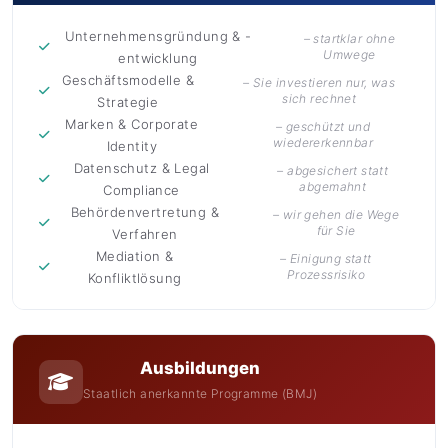
Unternehmensgründung & -
– startklar ohne
Umwege
entwicklung
Geschäftsmodelle &
– Sie investieren nur, was
sich rechnet
Strategie
Marken & Corporate
– geschützt und
wiedererkennbar
Identity
Datenschutz & Legal
– abgesichert statt
abgemahnt
Compliance
Behördenvertretung &
– wir gehen die Wege
für Sie
Verfahren
Mediation &
– Einigung statt
Prozessrisiko
Konfliktlösung
Ausbildungen
Staatlich anerkannte Programme (BMJ)